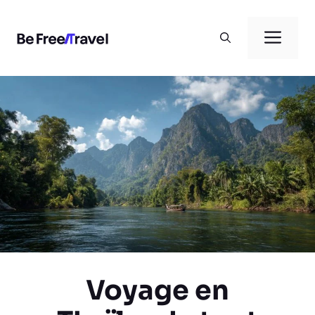
Aller
au
Men
contenu
Voyage en