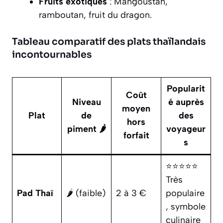
Fruits exotiques
: Mangoustan,
ramboutan, fruit du dragon.
Tableau comparatif des plats thaïlandais
incontournables
Popularit
Coût
Niveau
é auprès
moyen
Plat
de
des
hors
piment 🌶️
voyageur
forfait
s
⭐⭐⭐⭐⭐
Très
Pad Thaï
🌶️ (faible)
2 à 3 €
populaire
, symbole
culinaire