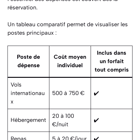
réservation.
Un tableau comparatif permet de visualiser les
postes principaux :
Inclus dans
Poste de
Coût moyen
un forfait
dépense
individuel
tout compris
Vols
internationau
500 à 750 €
✔️
x
20 à 100
Hébergement
✔️
€/nuit
Repas
5 à 20 €/jour
✔️