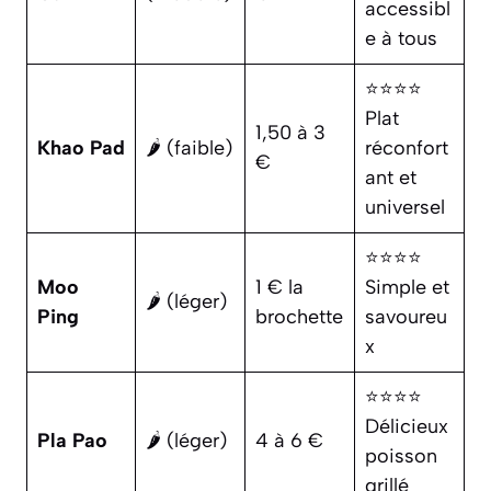
accessibl
e à tous
⭐⭐⭐⭐
Plat
1,50 à 3
Khao Pad
🌶️ (faible)
réconfort
€
ant et
universel
⭐⭐⭐⭐
Moo
1 € la
Simple et
🌶️ (léger)
Ping
brochette
savoureu
x
⭐⭐⭐⭐
Délicieux
Pla Pao
🌶️ (léger)
4 à 6 €
poisson
grillé