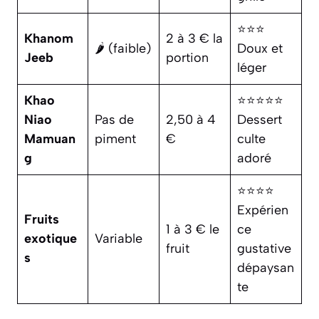
⭐⭐⭐
Khanom
2 à 3 € la
🌶️ (faible)
Doux et
Jeeb
portion
léger
Khao
⭐⭐⭐⭐⭐
Niao
Pas de
2,50 à 4
Dessert
Mamuan
piment
€
culte
g
adoré
⭐⭐⭐⭐
Expérien
Fruits
1 à 3 € le
ce
exotique
Variable
fruit
gustative
s
dépaysan
te