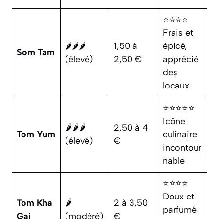
⭐⭐⭐⭐
Frais et
🌶️🌶️🌶️
1,50 à
épicé,
Som Tam
(élevé)
2,50 €
apprécié
des
locaux
⭐⭐⭐⭐⭐
Icône
🌶️🌶️🌶️
2,50 à 4
Tom Yum
culinaire
(élevé)
€
incontour
nable
⭐⭐⭐⭐
Doux et
Tom Kha
🌶️
2 à 3,50
parfumé,
Gai
(modéré)
€