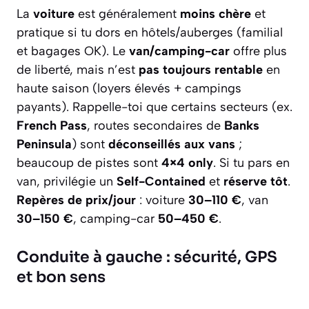
La
voiture
est généralement
moins chère
et
pratique si tu dors en hôtels/auberges (familial
et bagages OK). Le
van/camping-car
offre plus
de liberté, mais n’est
pas toujours rentable
en
haute saison (loyers élevés + campings
payants). Rappelle-toi que certains secteurs (ex.
French Pass
, routes secondaires de
Banks
Peninsula
) sont
déconseillés aux vans
;
beaucoup de pistes sont
4×4 only
. Si tu pars en
van, privilégie un
Self-Contained
et
réserve tôt
.
Repères de prix/jour
: voiture
30–110 €
, van
30–150 €
, camping-car
50–450 €
.
Conduite à gauche : sécurité, GPS
et bon sens