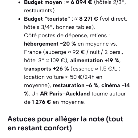
Budget moyen
:
≈ 6 094 €
(hôtels 2/3*,
restaurants).
Budget “touriste”
:
≈ 8 271 €
(vol direct,
hôtels 3/4*, bonnes tables).
Côté postes de dépense, retiens :
hébergement −20 %
en moyenne vs.
France (auberge ≈ 92 € / nuit / 2 pers.,
hôtel 3* ≈ 109 €),
alimentation +19 %
,
transports +26 %
(essence ≈ 1,5 €/L ;
location voiture ≈ 50 €/24h en
moyenne),
restauration −6 %
,
cinéma −14
%
. Un
AR Paris–Auckland
tourne autour
de
1 276 €
en moyenne.
Astuces pour alléger la note (tout
en restant confort)