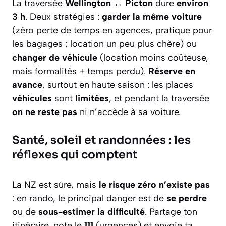
La traversée
Wellington ↔ Picton
dure
environ
3 h
. Deux stratégies :
garder la même voiture
(zéro perte de temps en agences, pratique pour
les bagages ; location un peu plus chère) ou
changer de véhicule
(location moins coûteuse,
mais formalités + temps perdu).
Réserve en
avance
, surtout en haute saison : les places
véhicules
sont
limitées
, et pendant la traversée
on ne reste pas
ni n’accède à sa voiture.
Santé, soleil et randonnées : les
réflexes qui comptent
La NZ est sûre, mais
le risque zéro n’existe pas
: en rando, le principal danger est de
se perdre
ou de
sous-estimer la difficulté
. Partage ton
itinéraire, note le
111
(urgences) et envoie ta