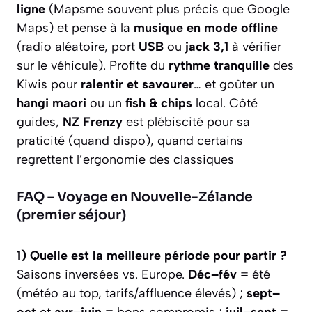
ligne
(Mapsme souvent plus précis que Google
Maps) et pense à la
musique en mode offline
(radio aléatoire, port
USB
ou
jack 3,1
à vérifier
sur le véhicule). Profite du
rythme tranquille
des
Kiwis pour
ralentir et savourer
… et goûter un
hangi maori
ou un
fish & chips
local. Côté
guides,
NZ Frenzy
est plébiscité pour sa
praticité (quand dispo), quand certains
regrettent l’ergonomie des classiques
FAQ – Voyage en Nouvelle-Zélande
(premier séjour)
1) Quelle est la meilleure période pour partir ?
Saisons inversées vs. Europe.
Déc–fév
= été
(météo au top, tarifs/affluence élevés) ;
sept–
oct
et
avr–juin
= bons compromis ;
juil–sept
=