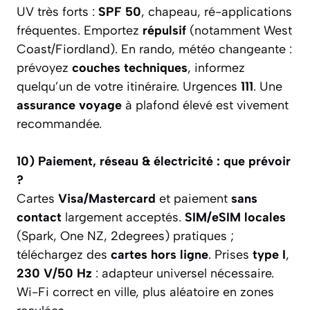
UV très forts :
SPF 50
, chapeau, ré-applications
fréquentes. Emportez
répulsif
(notamment West
Coast/Fiordland). En rando, météo changeante :
prévoyez
couches techniques
, informez
quelqu’un de votre itinéraire. Urgences
111
. Une
assurance voyage
à plafond élevé est vivement
recommandée.
10) Paiement, réseau & électricité : que prévoir
?
Cartes
Visa/Mastercard
et paiement
sans
contact
largement acceptés.
SIM/eSIM locales
(Spark, One NZ, 2degrees) pratiques ;
téléchargez des
cartes hors ligne
. Prises
type I
,
230 V/50 Hz
: adapteur universel nécessaire.
Wi-Fi correct en ville, plus aléatoire en zones