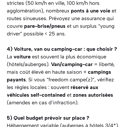
strictes (50 km/h en ville, 100 km/h hors
agglomération), nombreux
ponts à une voie
et
routes sinueuses. Prévoyez une assurance qui
couvre
pare-brise/pneus
et un surplus “young
driver” possible < 25 ans.
4) Voiture, van ou camping-car : que choisir ?
La
voiture
est souvent la plus économique
(hôtels/auberges).
Van/camping-car
= liberté,
mais coût élevé en haute saison +
campings
payants
. Si vous “freedom campe(z)”, vérifiez
les règles locales : souvent
réservé aux
véhicules self-contained
et
zones autorisées
(amendes en cas d’infraction).
5) Quel budget prévoir sur place ?
Hébergement variable (auberges à hôtels 3/4*),