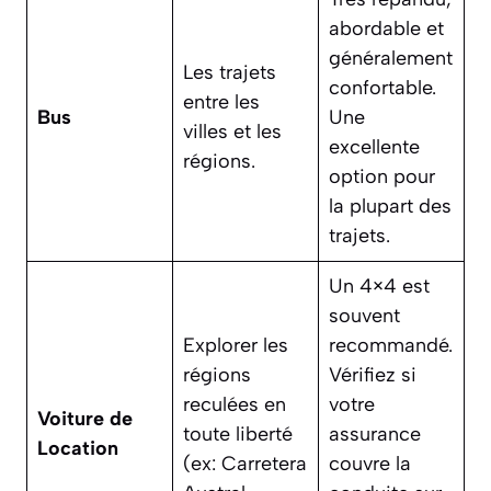
abordable et
généralement
Les trajets
confortable.
entre les
Bus
Une
villes et les
excellente
régions.
option pour
la plupart des
trajets.
Un 4×4 est
souvent
Explorer les
recommandé.
régions
Vérifiez si
reculées en
votre
Voiture de
toute liberté
assurance
Location
(ex: Carretera
couvre la