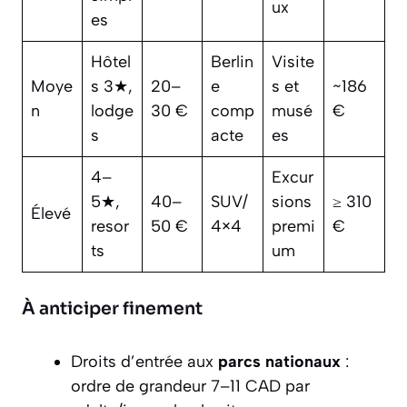
ux
es
Hôtel
Berlin
Visite
Moye
s 3★,
20–
e
s et
~186
n
lodge
30 €
comp
musé
€
s
acte
es
4–
Excur
5★,
40–
SUV/
sions
≥ 310
Élevé
resor
50 €
4×4
premi
€
ts
um
À anticiper finement
Droits d’entrée aux
parcs nationaux
:
ordre de grandeur 7–11 CAD par