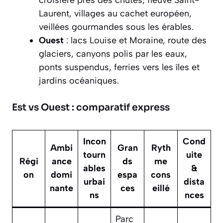
Laurent, villages au cachet européen,
veillées gourmandes sous les érables.
Ouest
: lacs Louise et Moraine, route des
glaciers, canyons polis par les eaux,
ponts suspendus, ferries vers les îles et
jardins océaniques.
Est vs Ouest : comparatif express
Incon
Cond
Ambi
Gran
Ryth
tourn
uite
Régi
ance
ds
me
ables
&
on
domi
espa
cons
urbai
dista
nante
ces
eillé
ns
nces
Parc