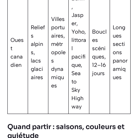
,
Jasp
Villes
er,
Relief
portu
Long
Yoho,
Boucl
s
aires,
ues
Oues
littora
es
alpin
métr
secti
t
l
scéni
s,
opole
ons
cana
pacifi
ques,
lacs
s
panor
dien
que,
12–16
glaci
dyna
amiq
Sea
jours
aires
miqu
ues
to
es
Sky
High
way
Quand partir : saisons, couleurs et
quiétude