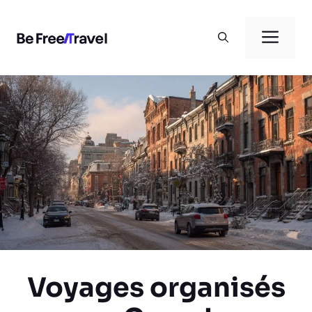
Aller
au
Men
contenu
Voyages organisés