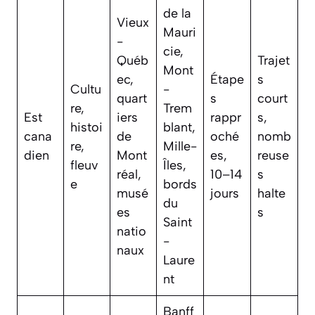
de la
Vieux
Mauri
-
cie,
Québ
Trajet
Mont
ec,
Étape
s
Cultu
-
quart
s
court
re,
Trem
Est
iers
rappr
s,
histoi
blant,
cana
de
oché
nomb
re,
Mille-
dien
Mont
es,
reuse
fleuv
Îles,
réal,
10–14
s
e
bords
musé
jours
halte
du
es
s
Saint
natio
-
naux
Laure
nt
Banff